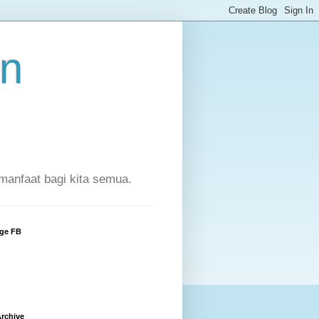
an
manfaat bagi kita semua.
ge FB
rchive