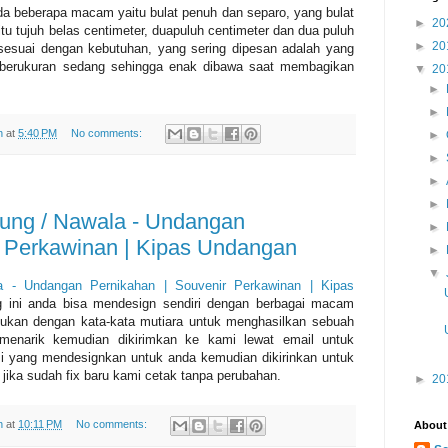
da beberapa macam yaitu bulat penuh dan separo, yang bulat
►
20
itu tujuh belas centimeter, duapuluh centimeter dan dua puluh
►
20
 sesuai dengan kebutuhan, yang sering dipesan adalah yang
a berukuran sedang sehingga enak dibawa saat membagikan
▼
20
►
►
h
at
5:40 PM
No comments:
►
►
►
►
ng / Nawala - Undangan
►
r Perkawinan | Kipas Undangan
►
▼
- Undangan Pernikahan | Souvenir Perkawinan | Kipas
 ini anda bisa mendesign sendiri dengan berbagai macam
dukan dengan kata-kata mutiara untuk menghasilkan sebuah
 menarik kemudian dikirimkan ke kami lewat email untuk
i yang mendesignkan untuk anda kemudian dikirinkan untuk
n jika sudah fix baru kami cetak tanpa perubahan.
►
20
h
at
10:11 PM
No comments:
About