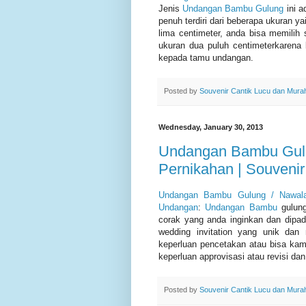
Jenis
Undangan Bambu Gulung
ini a
penuh terdiri dari beberapa ukuran ya
lima centimeter, anda bisa memilih
ukuran dua puluh centimeterkaren
kepada tamu undangan.
Posted by
Souvenir Cantik Lucu dan Mura
Wednesday, January 30, 2013
Undangan Bambu Gulu
Pernikahan | Souveni
Undangan Bambu Gulung / Nawala 
Undangan
:
Undangan Bambu
gulung
corak yang anda inginkan dan dipa
wedding invitation yang unik dan
keperluan pencetakan atau bisa kam
keperluan approvisasi atau revisi da
Posted by
Souvenir Cantik Lucu dan Mura