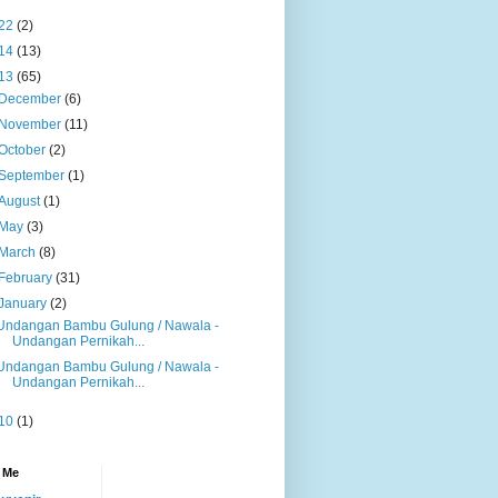
22
(2)
14
(13)
13
(65)
December
(6)
November
(11)
October
(2)
September
(1)
August
(1)
May
(3)
March
(8)
February
(31)
January
(2)
Undangan Bambu Gulung / Nawala -
Undangan Pernikah...
Undangan Bambu Gulung / Nawala -
Undangan Pernikah...
10
(1)
 Me